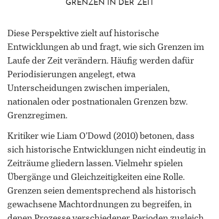
GRENZEN IN DER ZEIT
Diese Perspektive zielt auf historische
Entwicklungen ab und fragt, wie sich Grenzen im
Laufe der Zeit verändern. Häufig werden dafür
Periodisierungen angelegt, etwa
ORCID 0000-0002-5402-3860
Unterscheidungen zwischen imperialen,
Professor für Kulturwissenschaftliche
nationalen oder postnationalen Grenzen bzw.
Grenzforschung an der Universität
Grenzregimen.
Luxemburg
Kritiker wie Liam O’Dowd (2010) betonen, dass
Leiter des Interdisziplinären
sich historische Entwicklungen nicht eindeutig in
Kompetenzzentrums „UniGR-Center
Zeiträume gliedern lassen. Vielmehr spielen
for Border Studies“
Übergänge und Gleichzeitigkeiten eine Rolle.
Stv. Leiter des trinationalen Master in
Grenzen seien dementsprechend als historisch
Border Studies
gewachsene Machtordnungen zu begreifen, in
denen Prozesse verschiedener Perioden zugleich