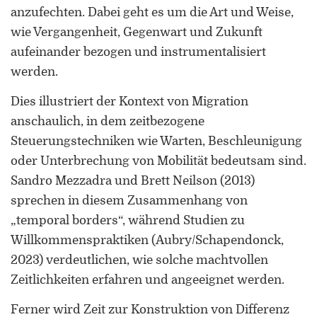
Universität Lothringen, Universität
anzufechten. Dabei geht es um die Art und Weise,
des Saarlandes und Universität
wie Vergangenheit, Gegenwart und Zukunft
Duisburg-Essen
aufeinander bezogen und instrumentalisiert
werden.
Doppelpromotion an der Universität
des Saarlandes und Universität
Dies illustriert der Kontext von Migration
Luxemburg
anschaulich, in dem zeitbezogene
Steuerungstechniken wie Warten, Beschleunigung
oder Unterbrechung von Mobilität bedeutsam sind.
Sandro Mezzadra und Brett Neilson (2013)
sprechen in diesem Zusammenhang von
„temporal borders“, während Studien zu
Willkommenspraktiken (Aubry/Schapendonck,
2023) verdeutlichen, wie solche machtvollen
Zeitlichkeiten erfahren und angeeignet werden.
Ferner wird Zeit zur Konstruktion von Differenz