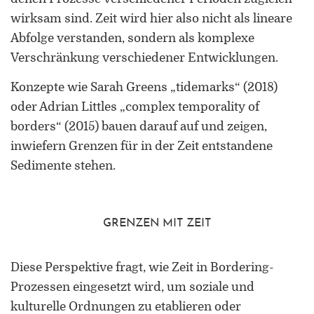
Forschung zu Raum-, Identitäts-,
wirksam sind. Zeit wird hier also nicht als lineare
Praxis-, Grenztheorien und
Abfolge verstanden, sondern als komplexe
vergrenzten Lebenswelten
Verschränkung verschiedener Entwicklungen.
Gründungsmitglied der
Konzepte wie Sarah Greens „tidemarks“ (2018)
Arbeitsgruppen „Cultural Border
Studies” (KWG), „Bordertextures”
oder Adrian Littles „complex temporality of
(UniGR-CBS) und „LABOR SwissLux“
borders“ (2015) bauen darauf auf und zeigen,
Gutachter für internationale
inwiefern Grenzen für in der Zeit entstandene
Fachzeitschriften und
Sedimente stehen.
Fördereinrichtungen
Mitherausgeber der Buchreihe
GRENZEN MIT ZEIT
„Border Studies. Cultures, Spaces,
Orders” (Nomos)
Diese Perspektive fragt, wie Zeit in Bordering-
Forschungsaufenthalte an der
Prozessen eingesetzt wird, um soziale und
Universität Flensburg, Viadrina
kulturelle Ordnungen zu etablieren oder
Universität Frankfurt (Oder),