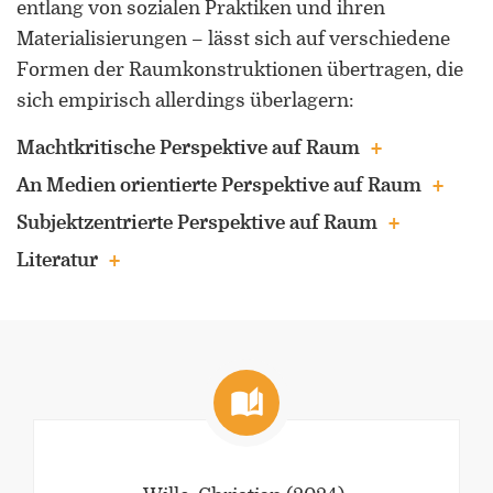
entlang von sozialen Praktiken und ihren
Materialisierungen – lässt sich auf verschiedene
Formen der Raumkonstruktionen übertragen, die
sich empirisch allerdings überlagern:
Machtkritische Perspektive auf Raum
ORCID 0000-0002-5402-3860
An Medien orientierte Perspektive auf Raum
Subjektzentrierte Perspektive auf Raum
Professor für Kulturwissenschaftliche
Grenzforschung an der Universität
Literatur
Luxemburg
Leiter des Interdisziplinären
Kompetenzzentrums „UniGR-Center
for Border Studies“
Stv. Leiter des trinationalen Master in
Border Studies