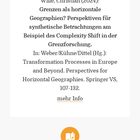
Wille, Christian
(2024)
:
Forschung zu Raum-, Identitäts-,
Grenzen als horizontale
Praxis-, Grenztheorien und
vergrenzten Lebenswelten
Geographien? Perspektiven für
synthetische Betrachtungen am
Gründungsmitglied der
Beispiel des Complexity Shift in der
Arbeitsgruppen „Cultural Border
Grenzforschung.
Studies” (KWG), „Bordertextures”
In: Weber/Kühne/Dittel (Hg.):
(UniGR-CBS) und „LABOR SwissLux“
Transformation Processes in Europe
Gutachter für internationale
and Beyond. Perspectives for
Fachzeitschriften und
Fördereinrichtungen
Horizontal Geographies. Springer VS,
107-132.
Mitherausgeber der Buchreihe
mehr Info
„Border Studies. Cultures, Spaces,
Orders” (Nomos)
Forschungsaufenthalte an der
Universität Flensburg, Viadrina
Universität Frankfurt (Oder),