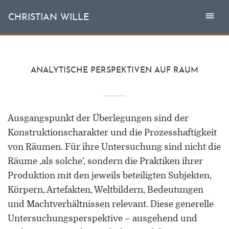
Togg
Toggl
CHRISTIAN WILLE
CHRISTIAN WILLE
navi
naviga
Aktuell
ANALYTISCHE PERSPEKTIVEN AUF RAUM
Themen
Ausgangspunkt der Überlegungen sind der
L'invité
Konstruktionscharakter und die Prozesshaftigkeit
Publikationen
von Räumen. Für ihre Untersuchung sind nicht die
Räume ‚als solche’, sondern die Praktiken ihrer
Vita
Produktion mit den jeweils beteiligten Subjekten,
Körpern, Artefakten, Weltbildern, Bedeutungen
und Machtverhältnissen relevant. Diese generelle
Untersuchungsperspektive – ausgehend und