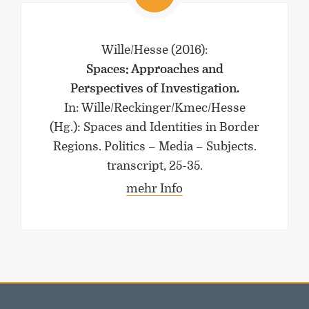
Universität Lothringen, Universität
des Saarlandes und Universität
Duisburg-Essen
Wille/Hesse
(2016)
:
Spaces: Approaches and
Doppelpromotion an der Universität
des Saarlandes und Universität
Perspectives of Investigation.
Luxemburg
In: Wille/Reckinger/Kmec/Hesse
(Hg.): Spaces and Identities in Border
Regions. Politics – Media – Subjects.
transcript, 25-35.
mehr Info