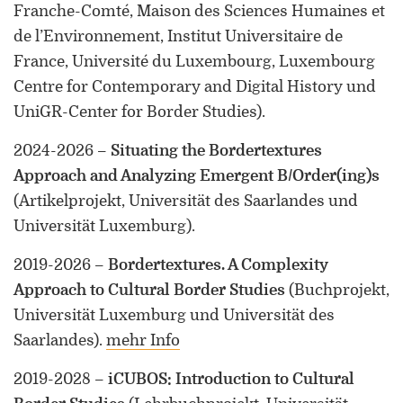
Franche-Comté, Maison des Sciences Humaines et
Universität Lothringen, Universität
des Saarlandes und Universität
de l’Environnement, Institut Universitaire de
Duisburg-Essen
France, Université du Luxembourg, Luxembourg
Centre for Contemporary and Digital History und
Doppelpromotion an der Universität
UniGR-Center for Border Studies)
.
des Saarlandes und Universität
Luxemburg
2024-2026
–
Situating the Bordertextures
Approach and Analyzing Emergent B/Order(ing)s
(Artikelprojekt, Universität des Saarlandes und
Universität Luxemburg)
.
2019-2026
–
Bordertextures. A Complexity
Approach to Cultural Border Studies
(Buchprojekt,
Universität Luxemburg und Universität des
Saarlandes)
.
mehr Info
2019-2028
–
iCUBOS: Introduction to Cultural