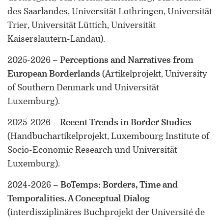
Forschung zu Raum-, Identitäts-,
des Saarlandes, Universität Lothringen, Universität
Praxis-, Grenztheorien und
Trier, Universität Lüttich, Universität
vergrenzten Lebenswelten
Kaiserslautern-Landau)
.
Gründungsmitglied der
2025-2026
–
Perceptions and Narratives from
Arbeitsgruppen „Cultural Border
Studies” (KWG), „Bordertextures”
European Borderlands
(Artikelprojekt, University
(UniGR-CBS) und „LABOR SwissLux“
of Southern Denmark und Universität
Luxemburg)
.
Gutachter für internationale
Fachzeitschriften und
2025-2026
–
Recent Trends in Border Studies
Fördereinrichtungen
(Handbuchartikelprojekt, Luxembourg Institute of
Mitherausgeber der Buchreihe
Socio-Economic Research und Universität
„Border Studies. Cultures, Spaces,
Luxemburg)
.
Orders” (Nomos)
2024-2026
–
BoTemps: Borders, Time and
Forschungsaufenthalte an der
Temporalities. A Conceptual Dialog
Universität Flensburg, Viadrina
(interdisziplinäres Buchprojekt der Université de
Universität Frankfurt (Oder),