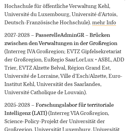
Hochschule für öffentliche Verwaltung Kehl,
Université du Luxembourg, Université d’Artois,
Deutsch-Französische Hochschule)
.
mehr Info
2027-2028
–
PasserelleAdminGR – Brücken
zwischen den Verwaltungen in der Großregion
ORCID 0000-0002-5402-3860
(Interreg IVA Großregion; EVTZ Gipfelsekretariat
der Großregion, EuRegio SaarLorLux + ASBL, ADD
Professor für Kulturwissenschaftliche
Grenzforschung an der Universität
Trier, EVTZ Alzette Belval, Région Grand Est,
Luxemburg
Université de Lorraine, Ville d’Esch/Alzette, Euro-
Institut Kehl, Universität des Saarlandes,
Leiter des Interdisziplinären
Université Catholique de Louvain)
.
Kompetenzzentrums „UniGR-Center
for Border Studies“
2025-2028
–
Forschungslabor für territoriale
Intelligenz (LATI)
(Interreg VIA Großregion,
Stv. Leiter des trinationalen Master in
Border Studies
Science-Policy-Projekt der Universität der
Großregion, Universität Luxemburg, Universität