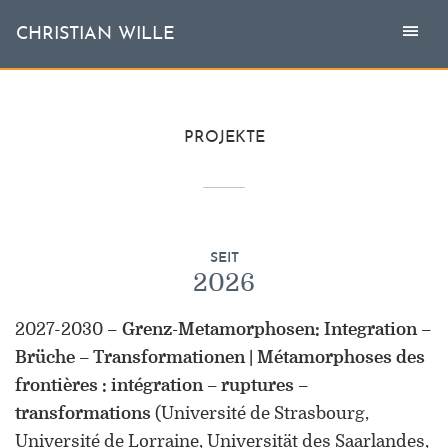
Togg
Toggl
CHRISTIAN WILLE
CHRISTIAN WILLE
navi
naviga
Aktuell
PROJEKTE
Themen
L'invité
SEIT
2026
Publikationen
2027-2030
–
Grenz-Metamorphosen: Integration –
Vita
Brüche – Transformationen | Métamorphoses des
frontières : intégration – ruptures –
transformations
(Université de Strasbourg,
Université de Lorraine, Universität des Saarlandes,