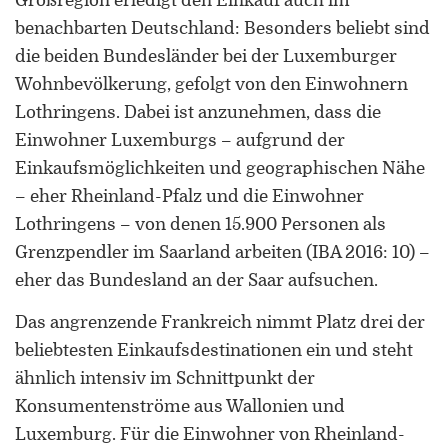
Großregion erledigt den Einkauf auch im
Forschung zu Raum-, Identitäts-,
benachbarten Deutschland: Besonders beliebt sind
Praxis-, Grenztheorien und
vergrenzten Lebenswelten
die beiden Bundesländer bei der Luxemburger
Wohnbevölkerung, gefolgt von den Einwohnern
Gründungsmitglied der
Lothringens. Dabei ist anzunehmen, dass die
Arbeitsgruppen „Cultural Border
Einwohner Luxemburgs – aufgrund der
Studies” (KWG), „Bordertextures”
Einkaufsmöglichkeiten und geographischen Nähe
(UniGR-CBS) und „LABOR SwissLux“
– eher Rheinland-Pfalz und die Einwohner
Gutachter für internationale
Lothringens – von denen 15.900 Personen als
Fachzeitschriften und
Grenzpendler im Saarland arbeiten (IBA 2016: 10) –
Fördereinrichtungen
eher das Bundesland an der Saar aufsuchen.
Mitherausgeber der Buchreihe
Das angrenzende Frankreich nimmt Platz drei der
„Border Studies. Cultures, Spaces,
Orders” (Nomos)
beliebtesten Einkaufsdestinationen ein und steht
ähnlich intensiv im Schnittpunkt der
Forschungsaufenthalte an der
Konsumentenströme aus Wallonien und
Universität Flensburg, Viadrina
Luxemburg. Für die Einwohner von Rheinland-
Universität Frankfurt (Oder),