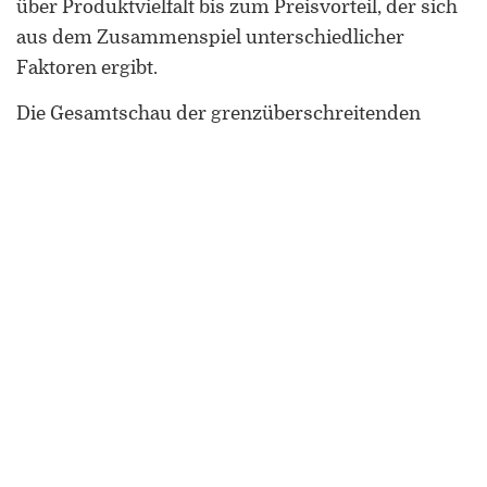
über Produktvielfalt bis zum Preisvorteil, der sich
aus dem Zusammenspiel unterschiedlicher
Faktoren ergibt.
Die Gesamtschau der grenzüberschreitenden
Konsumentenströme spiegelt Verflechtungen
insbesondere zwischen Luxemburg und den
beiden deutschen Bundesländern sowie zwischen
Luxemburg, Lothringen und Wallonien wider.
Diese räumliche Konfiguration zeigt zugleich eine
sprachräumliche Fragmentierung an, zeichnet
sich hier doch eine Differenzierung von deutsch-
und französischsprachigen Teilgebieten ab, die die
vermittelnde Position Luxemburgs in der
Großregion deutlich macht. Die
grenzüberschreitende Freizeitmobilität beruht in
erster Linie auf Unterschieden zwischen den