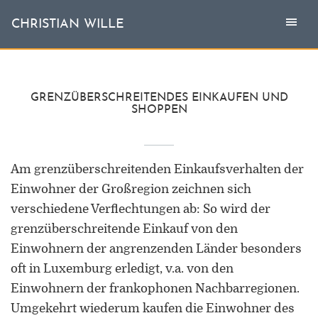
Togg
Toggl
CHRISTIAN WILLE
CHRISTIAN WILLE
navi
naviga
Aktuell
GRENZÜBERSCHREITENDES EINKAUFEN UND
SHOPPEN
Themen
L'invité
Am grenzüberschreitenden Einkaufsverhalten der
Einwohner der Großregion zeichnen sich
Publikationen
verschiedene Verflechtungen ab: So wird der
grenzüberschreitende Einkauf von den
Vita
Einwohnern der angrenzenden Länder besonders
oft in Luxemburg erledigt, v.a. von den
Einwohnern der frankophonen Nachbarregionen.
Umgekehrt wiederum kaufen die Einwohner des