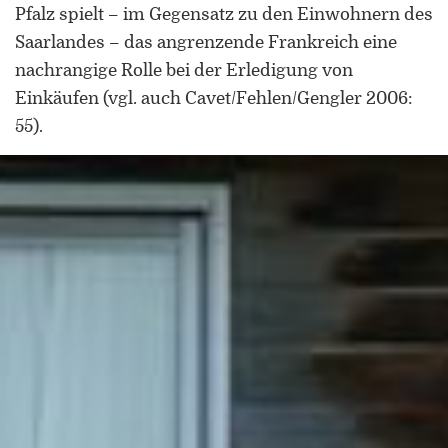
Universität Lothringen, Universität
Pfalz spielt – im Gegensatz zu den Einwohnern des
des Saarlandes und Universität
Saarlandes – das angrenzende Frankreich eine
Duisburg-Essen
nachrangige Rolle bei der Erledigung von
Einkäufen (vgl. auch Cavet/Fehlen/Gengler 2006:
Doppelpromotion an der Universität
55).
des Saarlandes und Universität
Luxemburg