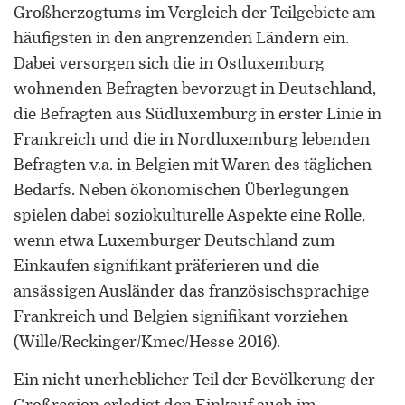
Großherzogtums im Vergleich der Teilgebiete am
häufigsten in den angrenzenden Ländern ein.
Dabei versorgen sich die in Ostluxemburg
wohnenden Befragten bevorzugt in Deutschland,
die Befragten aus Südluxemburg in erster Linie in
Frankreich und die in Nordluxemburg lebenden
ORCID 0000-0002-5402-3860
Befragten v.a. in Belgien mit Waren des täglichen
Professor für Kulturwissenschaftliche
Bedarfs. Neben ökonomischen Überlegungen
Grenzforschung an der Universität
spielen dabei soziokulturelle Aspekte eine Rolle,
Luxemburg
wenn etwa Luxemburger Deutschland zum
Einkaufen signifikant präferieren und die
Leiter des Interdisziplinären
Kompetenzzentrums „UniGR-Center
ansässigen Ausländer das französischsprachige
for Border Studies“
Frankreich und Belgien signifikant vorziehen
(Wille/Reckinger/Kmec/Hesse 2016).
Stv. Leiter des trinationalen Master in
Border Studies
Ein nicht unerheblicher Teil der Bevölkerung der