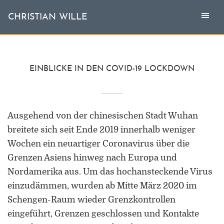
Togg
Toggl
CHRISTIAN WILLE
CHRISTIAN WILLE
navi
naviga
Aktuell
EINBLICKE IN DEN COVID-19 LOCKDOWN
Themen
Ausgehend von der chinesischen Stadt Wuhan
L'invité
breitete sich seit Ende 2019 innerhalb weniger
Publikationen
Wochen ein neuartiger Coronavirus über die
Grenzen Asiens hinweg nach Europa und
Vita
Nordamerika aus. Um das hochansteckende Virus
einzudämmen, wurden ab Mitte März 2020 im
Schengen-Raum wieder Grenzkontrollen
eingeführt, Grenzen geschlossen und Kontakte