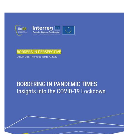
Forschung zu Raum-, Identitäts-,
Praxis-, Grenztheorien und
vergrenzten Lebenswelten
Gründungsmitglied der
Arbeitsgruppen „Cultural Border
Studies” (KWG), „Bordertextures”
(UniGR-CBS) und „LABOR SwissLux“
Gutachter für internationale
Fachzeitschriften und
Fördereinrichtungen
Mitherausgeber der Buchreihe
„Border Studies. Cultures, Spaces,
Orders” (Nomos)
Forschungsaufenthalte an der
Universität Flensburg, Viadrina
Universität Frankfurt (Oder),