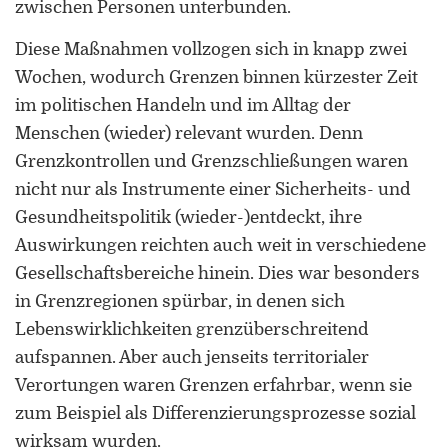
zwischen Personen unterbunden.
Diese Maßnahmen vollzogen sich in knapp zwei
Wochen, wodurch Grenzen binnen kürzester Zeit
im politischen Handeln und im Alltag der
Menschen (wieder) relevant wurden. Denn
ORCID 0000-0002-5402-3860
Grenzkontrollen und Grenzschließungen waren
nicht nur als Instrumente einer Sicherheits- und
Professor für Kulturwissenschaftliche
Gesundheitspolitik (wieder-)entdeckt, ihre
Grenzforschung an der Universität
Auswirkungen reichten auch weit in verschiedene
Luxemburg
Gesellschaftsbereiche hinein. Dies war besonders
Leiter des Interdisziplinären
in Grenzregionen spürbar, in denen sich
Kompetenzzentrums „UniGR-Center
Lebenswirklichkeiten grenzüberschreitend
for Border Studies“
aufspannen. Aber auch jenseits territorialer
Verortungen waren Grenzen erfahrbar, wenn sie
Stv. Leiter des trinationalen Master in
Border Studies
zum Beispiel als Differenzierungsprozesse sozial
wirksam wurden.