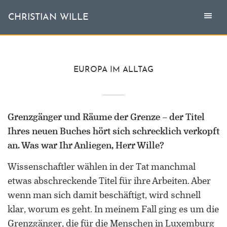
Togg
Toggl
CHRISTIAN WILLE
CHRISTIAN WILLE
navi
naviga
Aktuell
EUROPA IM ALLTAG
Themen
Grenzgänger und Räume der Grenze – der Titel
L'invité
Ihres neuen Buches hört sich schrecklich verkopft
Publikationen
an. Was war Ihr Anliegen, Herr Wille?
Wissenschaftler wählen in der Tat manchmal
Vita
etwas abschreckende Titel für ihre Arbeiten. Aber
wenn man sich damit beschäftigt, wird schnell
klar, worum es geht. In meinem Fall ging es um die
Grenzgänger, die für die Menschen in Luxemburg