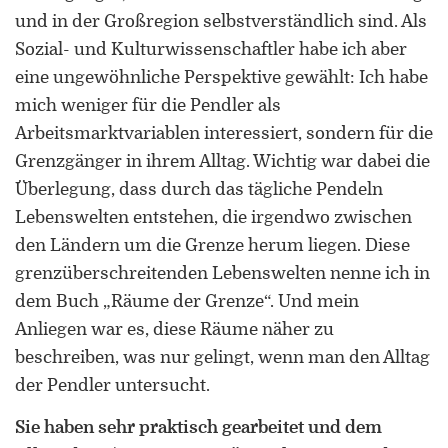
und in der Großregion selbstverständlich sind. Als
Sozial- und Kulturwissenschaftler habe ich aber
eine ungewöhnliche Perspektive gewählt: Ich habe
mich weniger für die Pendler als
Arbeitsmarktvariablen interessiert, sondern für die
ORCID 0000-0002-5402-3860
Grenzgänger in ihrem Alltag. Wichtig war dabei die
Überlegung, dass durch das tägliche Pendeln
Professor für Kulturwissenschaftliche
Lebenswelten entstehen, die irgendwo zwischen
Grenzforschung an der Universität
den Ländern um die Grenze herum liegen. Diese
Luxemburg
grenzüberschreitenden Lebenswelten nenne ich in
Leiter des Interdisziplinären
dem Buch „Räume der Grenze“. Und mein
Kompetenzzentrums „UniGR-Center
Anliegen war es, diese Räume näher zu
for Border Studies“
beschreiben, was nur gelingt, wenn man den Alltag
der Pendler untersucht.
Stv. Leiter des trinationalen Master in
Border Studies
Sie haben sehr praktisch gearbeitet und dem