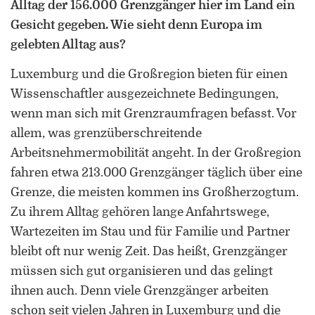
Alltag der 156.000 Grenzgänger hier im Land ein
Forschung zu Raum-, Identitäts-,
Praxis-, Grenztheorien und
Gesicht gegeben. Wie sieht denn Europa im
vergrenzten Lebenswelten
gelebten Alltag aus?
Gründungsmitglied der
Luxemburg und die Großregion bieten für einen
Arbeitsgruppen „Cultural Border
Wissenschaftler ausgezeichnete Bedingungen,
Studies” (KWG), „Bordertextures”
wenn man sich mit Grenzraumfragen befasst. Vor
(UniGR-CBS) und „LABOR SwissLux“
allem, was grenzüberschreitende
Gutachter für internationale
Arbeitsnehmermobilität angeht. In der Großregion
Fachzeitschriften und
fahren etwa 213.000 Grenzgänger täglich über eine
Fördereinrichtungen
Grenze, die meisten kommen ins Großherzogtum.
Mitherausgeber der Buchreihe
Zu ihrem Alltag gehören lange Anfahrtswege,
„Border Studies. Cultures, Spaces,
Wartezeiten im Stau und für Familie und Partner
Orders” (Nomos)
bleibt oft nur wenig Zeit. Das heißt, Grenzgänger
müssen sich gut organisieren und das gelingt
Forschungsaufenthalte an der
ihnen auch. Denn viele Grenzgänger arbeiten
Universität Flensburg, Viadrina
Universität Frankfurt (Oder),
schon seit vielen Jahren in Luxemburg und die