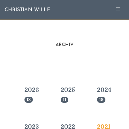
Togg
Toggl
CHRISTIAN WILLE
CHRISTIAN WILLE
navi
naviga
Aktuell
ARCHIV
Themen
L'invité
Publikationen
2026
2025
2024
Vita
13
11
16
2023
2022
2021