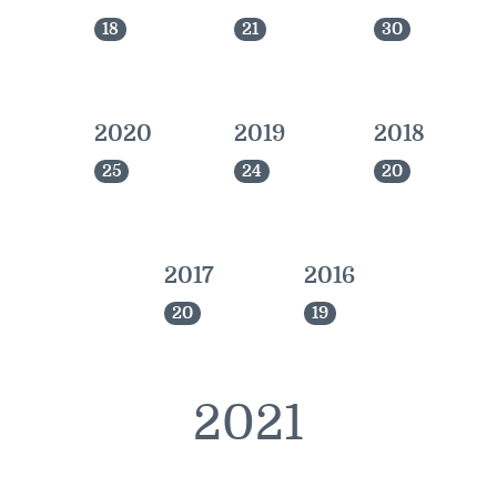
18
21
30
2020
2019
2018
25
24
20
ORCID 0000-0002-5402-3860
Professor für Kulturwissenschaftliche
Grenzforschung an der Universität
2017
2016
Luxemburg
20
19
Leiter des Interdisziplinären
Kompetenzzentrums „UniGR-Center
for Border Studies“
2021
Stv. Leiter des trinationalen Master in
Border Studies