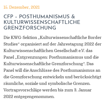
Forschung zu Raum-, Identitäts-,
15. Dezember, 2021
Praxis-, Grenztheorien und
vergrenzten Lebenswelten
CFP – POSTHUMANISMUS &
KULTURWISSENSCHAFTLICHE
Gründungsmitglied der
GRENZFORSCHUNG
Arbeitsgruppen „Cultural Border
Studies” (KWG), „Bordertextures”
Die KWG-Sektion „Kulturwissenschaftliche Border
(UniGR-CBS) und „LABOR SwissLux“
Studies“ organisiert auf der Jahrestagung 2022 der
Gutachter für internationale
Kulturwissenschaftlichen Gesellschaft e.V. das
Fachzeitschriften und
Panel „Entgrenzungen: Posthumanismus und die
Fördereinrichtungen
Kulturwissenschaftliche Grenzforschung“. Das
Mitherausgeber der Buchreihe
Panel will die Anschlüsse des Posthumanismus an
„Border Studies. Cultures, Spaces,
die Grenzforschung entwickeln und berücksichtigt
Orders” (Nomos)
räumliche, soziale und symbolische Grenzen.
Vortragsvorschläge werden bis zum 3. Januar
Forschungsaufenthalte an der
2022 entgegengenommen.
Universität Flensburg, Viadrina
Universität Frankfurt (Oder),